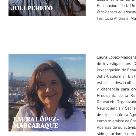
Publicacions de la Un
JULI PERETÓ
fabricarem al laborat
Institució Alfons el M
Laura López-Mascaraq
de Investigaciones C
Investigación de Esta
Jolla-California). En 
estudia el desarrollo
y diferencia para c
Presidenta de la Re
Research Organizatio
Neurociencia y Secre
de expertos de la Age
LAURA LÓPEZ-
como miembro de Comit
MASCARAQUE
Además de su activida
sido galardonada, en 