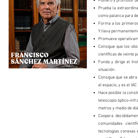
Pionero y promotor de
Prueba la extraordina
como palanca para desa
Forma a los primeros 
Y lleva permanentemen
Promueve operativamen
Consigue que los obs
FRANCISCO
científicas de veinte
SÁNCHEZ MARTÍNEZ
Funda y dirige el Ins
situación.
Consigue que se abra
el espacio, y es el IA
Hace posible la cons
telescopio óptico-inf
metros y medio de di
Coopera decididame
comunidades científ
tecnologías conexas e