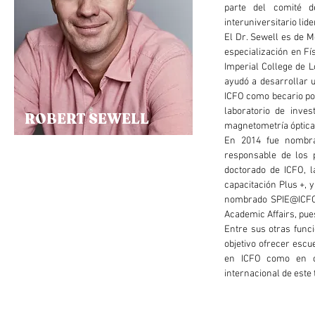
parte del comité d
interuniversitario lid
El Dr. Sewell es de M
especialización en Fí
Imperial College de 
ayudó a desarrollar u
ICFO como becario pos
laboratorio de inves
ROBERT SEWELL
magnetometría óptica 
En 2014 fue nombra
responsable de los 
doctorado de ICFO, 
capacitación Plus +, 
nombrado SPIE@ICFO 
Academic Affairs, pue
Entre sus otras func
objetivo ofrecer escu
en ICFO como en co
internacional de este