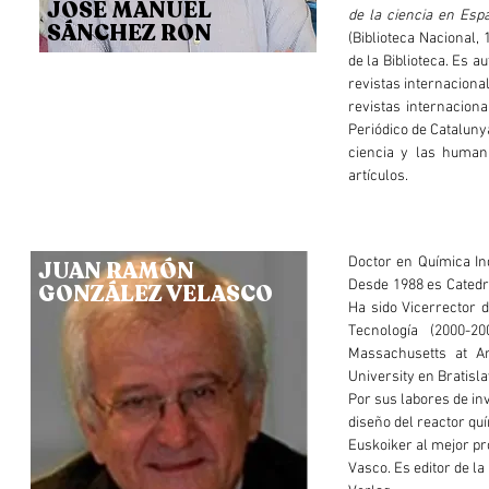
JOSÉ MANUEL
de la ciencia en Esp
SÁNCHEZ RON
(Biblioteca Nacional, 
de la Biblioteca. Es a
revistas internacional
revistas internaciona
Periódico de Cataluny
ciencia y las human
artículos.
Doctor en Química In
JUAN RAMÓN
Desde 1988 es Catedrá
GONZÁLEZ VELASCO
Ha sido Vicerrector 
Tecnología (2000-20
Massachusetts at Am
University en Bratisla
Por sus labores de in
diseño del reactor qu
Euskoiker al mejor pr
Vasco. Es editor de la