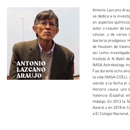
Antonio Lazcano Arau
se dedica a la invest
en aspectos químicos 
autor o coautor de cer
celular, y de varios 
bacteria prodigiosa
. 
de Houston, de Valenc
así como investigado
Instituto A. N. Bakh 
ANTONIO
NASA Astrobiology Ins
LAZCANO
Fue durante ocho años
ARAUJO
la vida (NASA-COEL), y
siendo a la fecha el 
Honoris causa: uno o
Valencia (España) e
Hidalgo. En 2013 la T
Award, y en 2018 el C
a El Colegio Nacional,