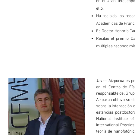
en el Gran Telescopi
ello.
Ha recibido los rec
Académicas de Francia
Es Doctor Honoris Cau
Recibió el p
remio Ca
múltiples reconocimi
Javier Aizpurua es pr
en el Centro de Fís
responsable del Grupo
Aizpurua obtuvo su d
sobre la interacción 
estancias postdocto
National Institute 
International Physic
teoría de nanofotónic