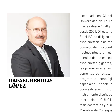
Licenciado en Cienc
Universidad de La La
Físicas desde 1998 y
desde 2001. Director d
En el IAC ha dirigido 
exoplanetaria. Sus má
cósmico de microonda
nucleosíntesis en el
química de las estrel
exoplanetas gigantes,
las primeras enanas 
como las estrellas,
programas tecnológi
RAFAEL REBOLO
espaciales “Planck” 
LÓPEZ
coinvestigador Prin
instrumento diseñado 
internacional QUIJOTE
tesis doctorales y nu
Miembro de Consejos 