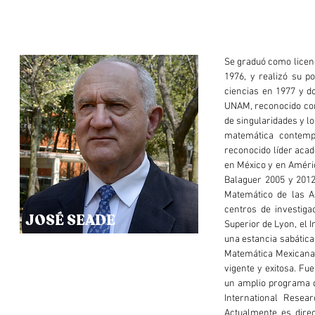
Se graduó como licen
1976, y realizó su p
ciencias en 1977 y d
UNAM, reconocido com
de singularidades y l
matemática contempo
reconocido líder acad
en México y en Améric
Balaguer 2005 y 2012
Matemático de las A
centros de investig
JOSÉ SEADE
Superior de Lyon, el I
una estancia sabática
Matemática Mexicana 
vigente y exitosa. Fu
un amplio programa d
International Resea
Actualmente es direc