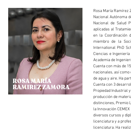
Rosa María Ramírez Z
Nacional Autónoma de
Nacional de Salud P
aplicadas al Tratamie
en la Coordinación d
miembro de la Soci
International PhD Sc
Ciencias e Ingenierí
Academia de Ingenierí
Cuenta con más de 150
nacionales, así como 
de agua y aire. Ha pa
ROSA MARÍA
Cuenta con 3 desarrol
RAMIREZ ZAMORA
Propiedad Industrial y
producción de materia
distinciones, Premio L
la Innovación CEMEX 
diversos cursos y dip
licenciatura y a profe
licenciatura. Ha real