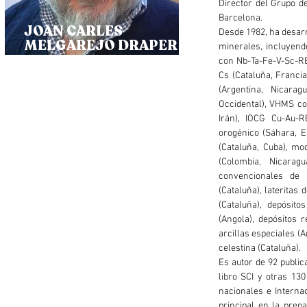
Director del Grupo d
Barcelona.
JOAN CARLES
Desde 1982, ha desarr
MELGAREJO DRAPER
minerales, incluyendo
con Nb-Ta-Fe-V-Sc-RE
Cs (Cataluña, Francia
(Argentina, Nicara
Occidental), VHMS co
Irán), IOCG Cu-Au-R
orogénico (Sáhara, E
(Cataluña, Cuba), mo
(Colombia, Nicaragu
convencionales de 
(Cataluña), lateritas
(Cataluña), depósit
(Angola), depósitos 
arcillas especiales (A
celestina (Cataluña).
Es autor de 92 public
libro SCI y otras 13
nacionales e Interna
principal en la prep