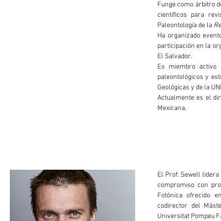
Funge como árbitro d
científicos para rev
Paleontología de la
Re
Ha organizado evento
participación en la o
El Salvador.
Es miembro activo d
paleontológicos y est
Geológicas y de la U
Actualmente es el dir
Mexicana.
El Prof. Sewell lidera
compromiso con prog
Fotónica ofrecido e
codirector del Máste
Universitat Pompeu Fa