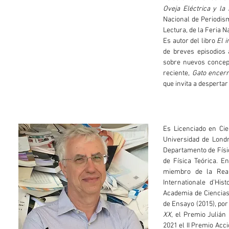
Oveja Eléctrica y la
Nacional de Periodism
Lectura, de la Feria N
Es autor del libro
El 
de breves episodios 
sobre nuevos concept
reciente,
Gato encerr
que invita a despertar 
Es Licenciado en Cie
Universidad de Londr
Departamento de Físic
de Física Teórica. E
miembro de la Real
Internationale d’Hi
Academia de Ciencias 
de Ensayo (2015), por
XX
, el Premio Julián
2021 el II Premio Acc