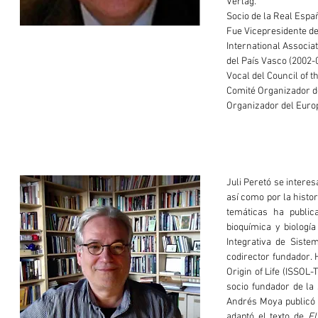
Verlag.
Socio de la Real Espa
Fue Vicepresidente de
International Associat
del País Vasco (2002-
Vocal del Council of t
Comité Organizador de
Organizador del Euro
Juli Peretó se interes
así como por la histori
temáticas ha publica
bioquímica y biología
Integrativa de Siste
codirector fundador. H
Origin of Life (ISSOL
socio fundador de la 
Andrés Moya publicó 
adaptó el texto de
El